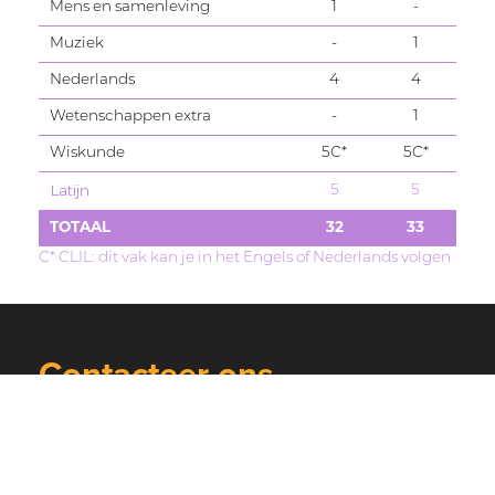
Mens en samenleving
1
-
Muziek
-
1
Nederlands
4
4
Wetenschappen extra
-
1
Wiskunde
5C*
5C*
Latijn
5
5
TOTAAL
32
33
C* CLIL: dit vak kan je in het Engels of Nederlands volgen
Contacteer ons
Wil je een afspraak maken of wil je meer
informatie, neem contact op via