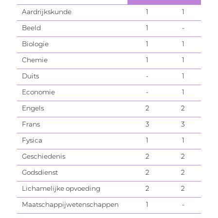
en de Romeinse cultuur en literatuur. Je
Aardrijkskunde
1
1
wil teksten in het Latijn ontdekken en je
houdt ervan om te zoeken naar een
Beeld
1
-
gepaste vertaling.
Biologie
1
1
Chemie
1
1
Duits
-
1
Economie
-
1
Engels
2
2
Frans
3
3
Fysica
1
1
Geschiedenis
2
2
Godsdienst
2
2
Lichamelijke opvoeding
2
2
Maatschappijwetenschappen
1
-