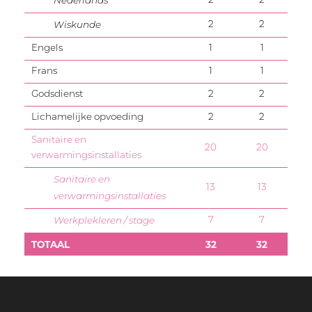
Nederlands
2
2
Wiskunde
Graduaatsopleiding
2
2
Engels
1
1
Arbeidsmarkt
Frans
1
1
Godsdienst
2
2
Lichamelijke opvoeding
2
2
Sanitaire en
20
20
verwarmingsinstallaties
Sanitaire en
13
13
verwarmingsinstallaties
Werkplekleren / stage
7
7
TOTAAL
32
32