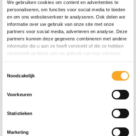
We gebruiken cookies om content en advertenties te
personaliseren, om functies voor social media te bieden
Latijn - Moderne talen
en om ons websiteverkeer te analyseren. Ook delen we
informatie over uw gebruik van onze site met onze
Doorstroom domeinoverschrijdend
partners voor social media, adverteren en analyse. Deze
Campus Aloysius
partners kunnen deze gegevens combineren met andere
theorie
informatie die u aan ze heeft verstrekt of die ze hebben
praktijk
verzameld op basis van uw gebruik van hun services.
Latijn - Moderne talen is een sterk
T
theoretische studierichting in de
Noodzakelijk
o
doorstroomfinaliteit. Ze combineert een
e
s
brede algemene vorming met een
Voorkeuren
t
uitgebreid pakket Latijn en moderne
e
talen. De leerlingen verwerven via het
m
Statistieken
lezen van authentieke teksten een dieper
m
i
inzicht in de cultuur van de klassieke
Marketing
n