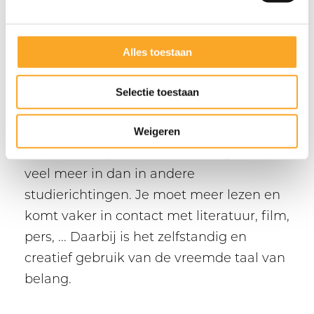
oudheid en latere periodes. Ze
g
bestuderen taal als een systeem vanuit
s
een historisch en vergelijkend
s
Alles toestaan
e
perspectief. In de talen streven we naar
l
een zo groot mogelijk contact met
Selectie toestaan
e
taalauthentieke, niet-herschreven of
c
Weigeren
herwerkte documenten. Je oefent de
t
i
spreek-, schrijf- en luistervaardigheden
e
veel meer in dan in andere
studierichtingen. Je moet meer lezen en
komt vaker in contact met literatuur, film,
pers, ... Daarbij is het zelfstandig en
creatief gebruik van de vreemde taal van
belang.