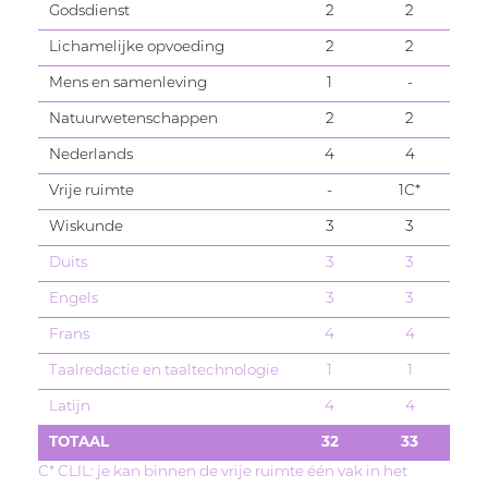
wetenschappen, Rechten, Onderwijs
moderne vreemde talen op zich en ook
Godsdienst
2
2
door de cultuur van deze talen. Je hebt
Lichamelijke opvoeding
2
2
interesse om woordenschat en
Mens en samenleving
1
-
grammatica grondig te bestuderen. Je
Natuurwetenschappen
2
2
bent bereid om te streven naar een grote
Nederlands
4
4
taalcorrectheid.
Vrije ruimte
-
1C*
Wiskunde
3
3
Duits
3
3
Engels
3
3
Frans
4
4
Taalredactie en taaltechnologie
1
1
Latijn
4
4
TOTAAL
32
33
C* CLIL: je kan binnen de vrije ruimte één vak in het