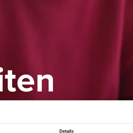
iten
Details