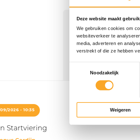
Deze website maakt gebruik
We gebruiken cookies om cont
websiteverkeer te analyseren
media, adverteren en analys
verstrekt of die ze hebben v
T
Noodzakelijk
o
e
s
t
e
Weigeren
m
09/2026 - 10:35
m
i
in Startviering
n