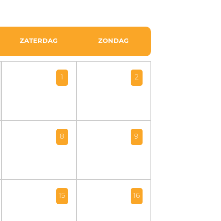
ZATERDAG
ZONDAG
1
2
8
9
15
16