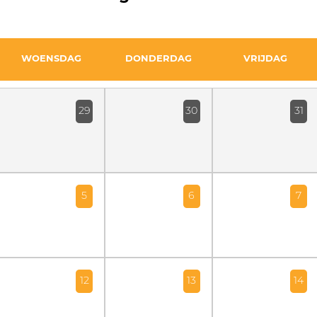
WOENSDAG
DONDERDAG
VRIJDAG
29
30
31
5
6
7
12
13
14