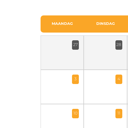
MAANDAG
DINSDAG
27
28
3
4
10
11