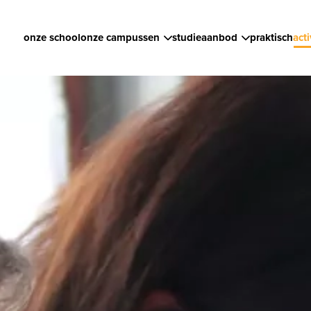
onze school
onze campussen
studieaanbod
praktisch
acti
Campus Aloysius
Eerste graad
Kal
Campus Cardijn
Tweede graad
Fot
Derde graad
Zevende jaar