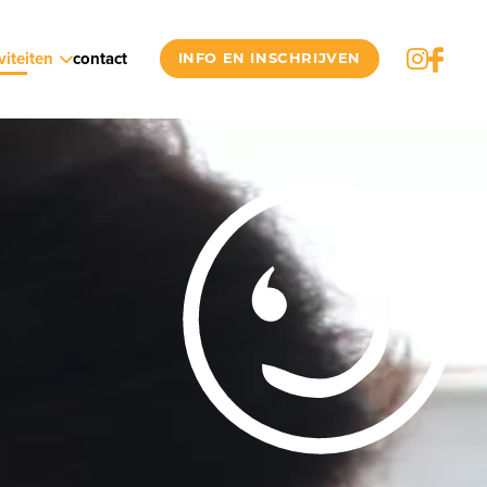
viteiten
contact
INFO EN INSCHRIJVEN
ender
oalbum