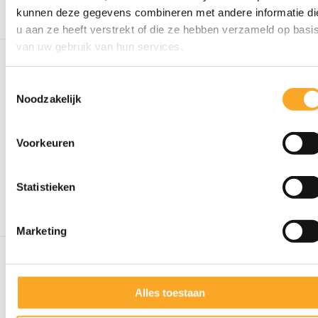
activiteiten
kunnen deze gegevens combineren met andere informatie di
u aan ze heeft verstrekt of die ze hebben verzameld op basi
van uw gebruik van hun services.
T
Noodzakelijk
o
03/09/2026 - 20:00
e
s
Ouderraad
Voorkeuren
t
campus Cardijn
e
m
Statistieken
m
i
Marketing
n
g
s
s
Alles toestaan
e