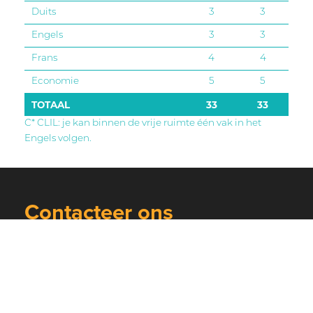
Duits
3
3
Engels
3
3
Frans
4
4
Economie
5
5
TOTAAL
33
33
C* CLIL: je kan binnen de vrije ruimte één vak in het
Engels volgen.
Contacteer ons
Wil je een afspraak maken of wil je meer
informatie, neem contact op via
onderstaande knop.